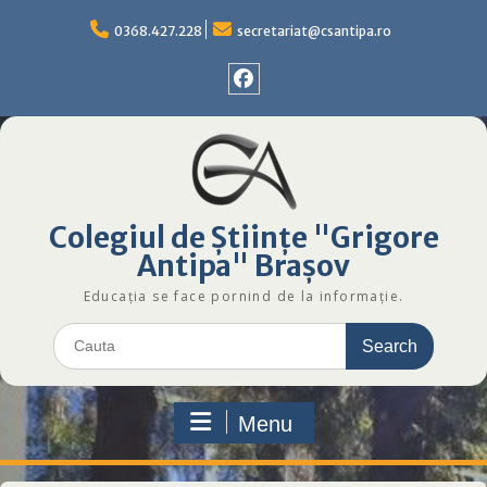
Skip
to
0368.427.228
secretariat@csantipa.ro
content
Facebok
Colegiul
de
Științe
Grigore
Colegiul de Științe "Grigore
Antipa
Brașov
Antipa" Brașov
Educația se face pornind de la informație.
Search
for:
Menu