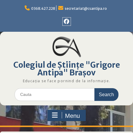
Skip
to
0368.427.228
secretariat@csantipa.ro
content
Facebok
Colegiul
de
Științe
Grigore
Colegiul de Științe "Grigore
Antipa
Brașov
Antipa" Brașov
Educația se face pornind de la informație.
Search
for:
Menu