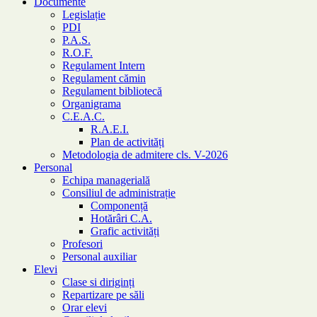
Documente
Legislație
PDI
P.A.S.
R.O.F.
Regulament Intern
Regulament cămin
Regulament bibliotecă
Organigrama
C.E.A.C.
R.A.E.I.
Plan de activități
Metodologia de admitere cls. V-2026
Personal
Echipa managerială
Consiliul de administrație
Componență
Hotărâri C.A.
Grafic activități
Profesori
Personal auxiliar
Elevi
Clase si diriginți
Repartizare pe săli
Orar elevi