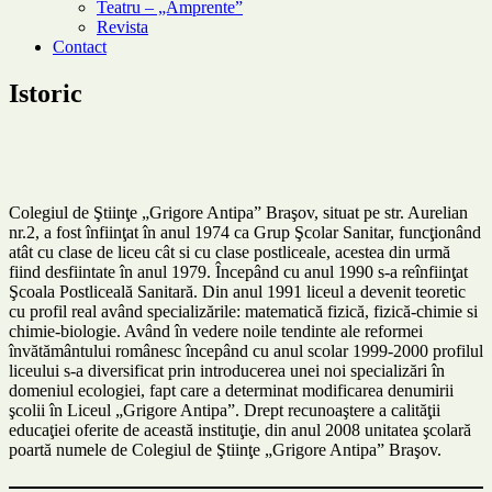
Teatru – „Amprente”
Revista
Contact
Istoric
Colegiul de Ştiinţe „Grigore Antipa” Braşov, situat pe str. Aurelian
nr.2, a fost înfiinţat în anul 1974 ca Grup Şcolar Sanitar, funcţionând
atât cu clase de liceu cât si cu clase postliceale, acestea din urmă
fiind desfiintate în anul 1979. Începând cu anul 1990 s-a reînfiinţat
Şcoala Postliceală Sanitară. Din anul 1991 liceul a devenit teoretic
cu profil real având specializările: matematică fizică, fizică-chimie si
chimie-biologie. Având în vedere noile tendinte ale reformei
învătământului românesc începând cu anul scolar 1999-2000 profilul
liceului s-a diversificat prin introducerea unei noi specializări în
domeniul ecologiei, fapt care a determinat modificarea denumirii
şcolii în Liceul „Grigore Antipa”. Drept recunoaştere a calităţii
educaţiei oferite de această instituţie, din anul 2008 unitatea şcolară
poartă numele de Colegiul de Ştiinţe „Grigore Antipa” Braşov.