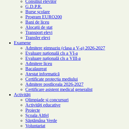
Consiliul elevilor
G.D.P.R.
Burse școlare
Program EURO200
Bani de liceu
Alocații de stat
Transport elevi
Transfer elevi
Examene
Admitere gimnaziu (clasa a V-a) 2026-2027
Evaluare națională cls a VI-a
Evaluare națională cls a VIII-a
Admitere liceu
Bacalaureat
Atestat informatică
Certificate protecția mediului
Admitere postliceala 2026-2027
Certificare asistent medical generalist
Activități
Olimpiade și concursuri
Activități educative
Proiecte
Școala Altfel
Săptămâna Verde
Voluntariat