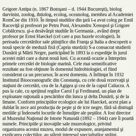
Grigore Antipa (n. 1867 Botoşani – d. 1944 Bucureşti), biolog
darvinist, zoolog, ihtiolog, ecolog, oceanolog, membru al Academiei
RomĊne din 1910. În timpul studiilor din ţară l-a avut coleg pe Emil
Racoviţă şi profesori pe Petru Poni, Alexandru Xenopol şi Grigore
Cobălcescu. şi-a desăvârşit studiile în Germania , având drept
profesor pe Ernst Haeckel (cel care a pus bazele ecologiei). în
perioada cercetărilor sale ştiinţifice din Franţa şi Italia a descoperit o
nouă specie de meduză fixă (Capria sturdzii) S-a consacrat studierii
Dunării şi Mării Negre, participând în 1893 la o expediţie în jurul
acestei mări care a durat nouă luni. Cu această ocazie a întreprins
primele cercetări de biologie marină. Cele mai semnificative
rezultate au fost obţinute în domeniul hidrobiologiei, el fiind
considerat ca un precursor, în acest domeniu. A înfiinţat în 1932
Institutul Biooceanografic din Constanţa, cu cele două rezervaţii şi
staţiuni de cercetări, cea de la Agigea şi cea de la capul Caliacra. A
pus la cale, cu sprijinul regilor Carol I şi Ferdinand, un plan de
exploatare raţională a pescăriilor din lunca şi delta Dunării, şi de la
limane. Conform principiilor ecologice ale lui Haeckel, acest plan a
dublat în zece ani producţia de peşte şi de icre negre, fără să distrugă
mediile şi îndeosebi locurile de înmulţire ale peştilor. A fost director
al Muzeului Naţional de Istorie Naturală (1892 – 1944) care îi poartă
numele. Principiile şi inovaţiile sale muzeologice, privind
organizarea acestui muzeu, modul de expunere, aranjamentul şi
explicarea colecţiilor, au stârnit interesul specialiştilor străini.