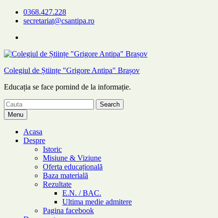
Skip
0368.427.228
to
secretariat@csantipa.ro
content
Facebok
Colegiul
de
Științe
Colegiul de Științe "Grigore Antipa" Brașov
Grigore
Antipa
Educația se face pornind de la informație.
Brașov
Search
for:
Menu
Acasa
Despre
Istoric
Misiune & Viziune
Oferta educațională
Baza materială
Rezultate
E.N. / BAC.
Ultima medie admitere
Pagina facebook