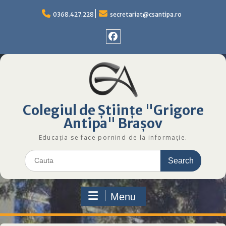
Skip
to
0368.427.228
secretariat@csantipa.ro
content
Facebok
Colegiul
de
Științe
Grigore
Colegiul de Științe "Grigore
Antipa
Brașov
Antipa" Brașov
Educația se face pornind de la informație.
Search
for:
Menu